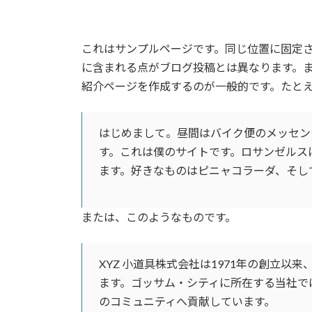
コ
ナ
ン
ビ
テ
ゲ
これはサンプルページです。同じ位置に固定さ
ン
ー
に含まれる点がブログ投稿とは異なります。
ツ
シ
紹介ページを作成するのが一般的です。たと
へ
ョ
ス
ン
キ
に
はじめまして。昼間はバイク便のメッセン
ッ
移
す。これは僕のサイトです。ロサンゼルス
プ
動
ます。好きなものはピニャコラーダ、そし
または、このようなものです。
XYZ 小道具株式会社は1971年の創立
ます。ゴッサム・シティに所在する当社では
のコミュニティへ貢献しています。